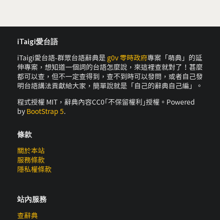
iTaigi愛台語
iTaigi愛台語-群眾台語辭典是
g0v 零時政府
專案「萌典」的延
伸專案，想知道一個詞的台語怎麼說，來這裡查就對了！甚麼
都可以查，但不一定查得到，查不到時可以發問，或者自己發
明台語講法貢獻給大家，簡單說就是「自己的辭典自己編」。
程式授權 MIT，辭典內容CC0｢不保留權利｣授權。Powered
by
BootStrap 5
.
條款
關於本站
服務條款
隱私權條款
站內服務
查辭典