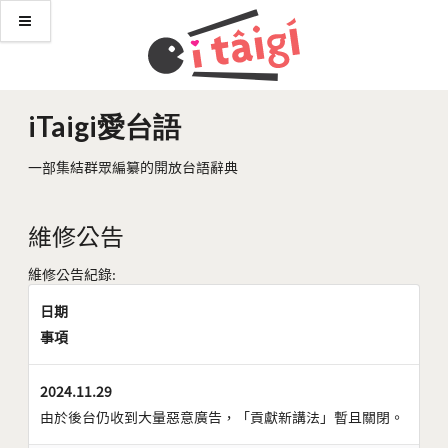
iTaigi愛台語
一部集結群眾編纂的開放台語辭典
維修公告
維修公告紀錄:
日期
事項
2024.11.29
由於後台仍收到大量惡意廣告，「貢獻新講法」暫且關閉。