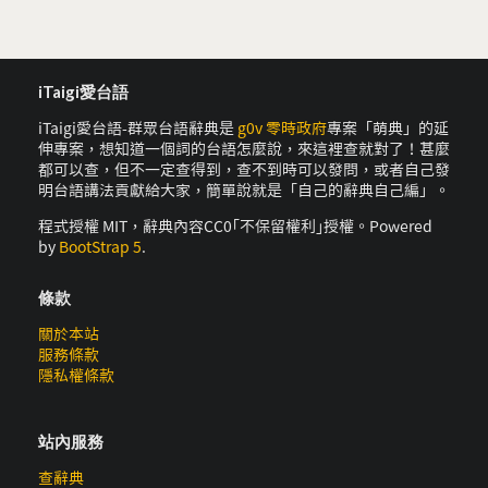
iTaigi愛台語
iTaigi愛台語-群眾台語辭典是
g0v 零時政府
專案「萌典」的延
伸專案，想知道一個詞的台語怎麼說，來這裡查就對了！甚麼
都可以查，但不一定查得到，查不到時可以發問，或者自己發
明台語講法貢獻給大家，簡單說就是「自己的辭典自己編」。
程式授權 MIT，辭典內容CC0｢不保留權利｣授權。Powered
by
BootStrap 5
.
條款
關於本站
服務條款
隱私權條款
站內服務
查辭典