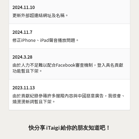
2024.11.10
更新外部超連結網址及名稱。
2024.11.7
修正iPhone、iPad聲音播放問題。
2024.3.28
由於人力不足難以配合Facebook審查機制，登入具名貢獻
功能暫且下架。
2023.11.13
由於貢獻紀錄參雜許多腥羶內容與中國惡意廣告，我很會、
燒燙燙新詞暫且下架。
快分享 iTaigi 給你的朋友知道吧！