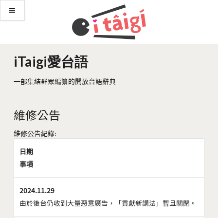
iTaigi愛台語
一部集結群眾編纂的開放台語辭典
維修公告
維修公告紀錄:
日期
事項
2024.11.29
由於後台仍收到大量惡意廣告，「貢獻新講法」暫且關閉。