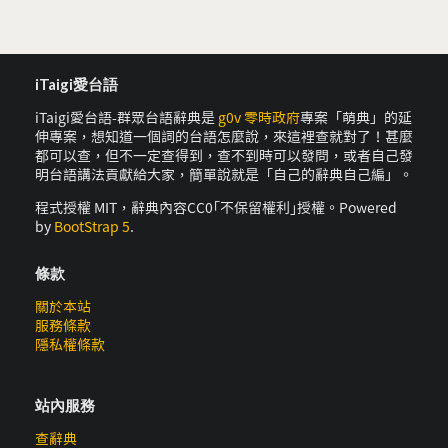
iTaigi愛台語
iTaigi愛台語-群眾台語辭典是
g0v 零時政府
專案「萌典」的延
伸專案，想知道一個詞的台語怎麼說，來這裡查就對了！甚麼
都可以查，但不一定查得到，查不到時可以發問，或者自己發
明台語講法貢獻給大家，簡單說就是「自己的辭典自己編」。
程式授權 MIT，辭典內容CC0｢不保留權利｣授權。Powered
by
BootStrap 5
.
條款
關於本站
服務條款
隱私權條款
站內服務
查辭典