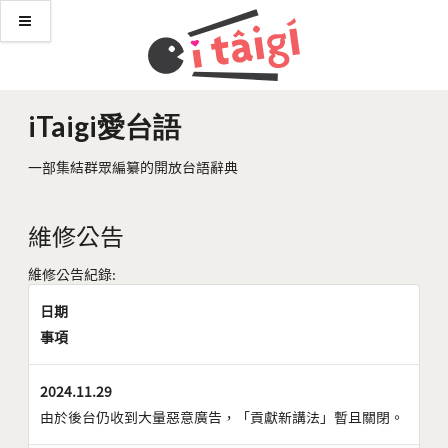
iTaigi愛台語
一部集結群眾編纂的開放台語辭典
維修公告
維修公告紀錄:
日期
事項
2024.11.29
由於後台仍收到大量惡意廣告，「貢獻新講法」暫且關閉。