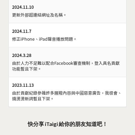
2024.11.10
更新外部超連結網址及名稱。
2024.11.7
修正iPhone、iPad聲音播放問題。
2024.3.28
由於人力不足難以配合Facebook審查機制，登入具名貢獻
功能暫且下架。
2023.11.13
由於貢獻紀錄參雜許多腥羶內容與中國惡意廣告，我很會、
燒燙燙新詞暫且下架。
快分享 iTaigi 給你的朋友知道吧！