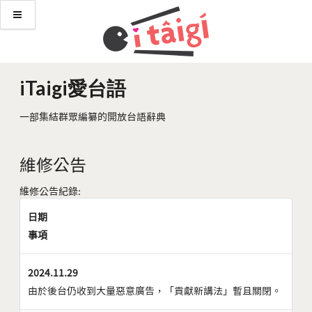
iTaigi愛台語
一部集結群眾編纂的開放台語辭典
維修公告
維修公告紀錄:
日期
事項
2024.11.29
由於後台仍收到大量惡意廣告，「貢獻新講法」暫且關閉。