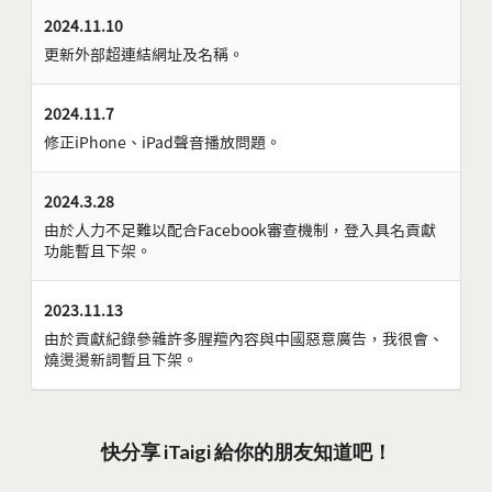
2024.11.10
更新外部超連結網址及名稱。
2024.11.7
修正iPhone、iPad聲音播放問題。
2024.3.28
由於人力不足難以配合Facebook審查機制，登入具名貢獻
功能暫且下架。
2023.11.13
由於貢獻紀錄參雜許多腥羶內容與中國惡意廣告，我很會、
燒燙燙新詞暫且下架。
快分享 iTaigi 給你的朋友知道吧！