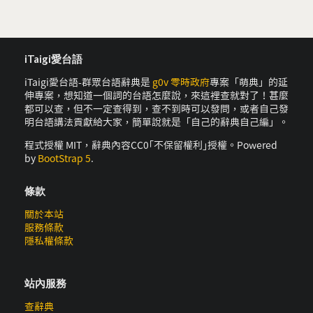
iTaigi愛台語
iTaigi愛台語-群眾台語辭典是
g0v 零時政府
專案「萌典」的延
伸專案，想知道一個詞的台語怎麼說，來這裡查就對了！甚麼
都可以查，但不一定查得到，查不到時可以發問，或者自己發
明台語講法貢獻給大家，簡單說就是「自己的辭典自己編」。
程式授權 MIT，辭典內容CC0｢不保留權利｣授權。Powered
by
BootStrap 5
.
條款
關於本站
服務條款
隱私權條款
站內服務
查辭典