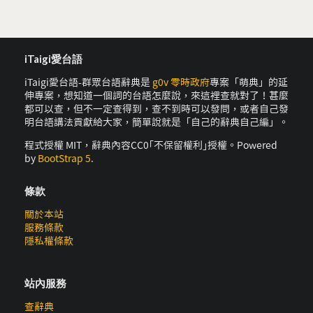
iTaigi愛台語
iTaigi愛台語-群眾台語辭典是
g0v 零時政府
專案「萌典」的延
伸專案，想知道一個詞的台語怎麼說，來這裡查就對了！甚麼
都可以查，但不一定查得到，查不到時可以發問，或者自己發
明台語講法貢獻給大家，簡單說就是「自己的辭典自己編」。
程式授權 MIT，辭典內容CC0｢不保留權利｣授權。Powered
by
BootStrap 5
.
條款
關於本站
服務條款
隱私權條款
站內服務
查辭典