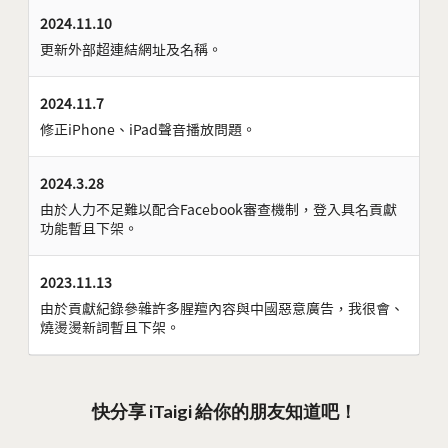
2024.11.10
更新外部超連結網址及名稱。
2024.11.7
修正iPhone、iPad聲音播放問題。
2024.3.28
由於人力不足難以配合Facebook審查機制，登入具名貢獻
功能暫且下架。
2023.11.13
由於貢獻紀錄參雜許多腥羶內容與中國惡意廣告，我很會、
燒燙燙新詞暫且下架。
快分享 iTaigi 給你的朋友知道吧！