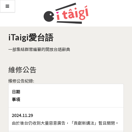
iTaigi愛台語
一部集結群眾編纂的開放台語辭典
維修公告
維修公告紀錄:
日期
事項
2024.11.29
由於後台仍收到大量惡意廣告，「貢獻新講法」暫且關閉。