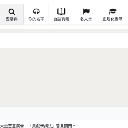
查辭典
你的名字
台語寶鑑
名人堂
正規化團隊
大量惡意廣告，「貢獻新講法」暫且關閉。