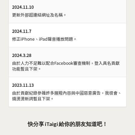
2024.11.10
更新外部超連結網址及名稱。
2024.11.7
修正iPhone、iPad聲音播放問題。
2024.3.28
由於人力不足難以配合Facebook審查機制，登入具名貢獻
功能暫且下架。
2023.11.13
由於貢獻紀錄參雜許多腥羶內容與中國惡意廣告，我很會、
燒燙燙新詞暫且下架。
快分享 iTaigi 給你的朋友知道吧！