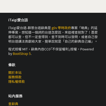
iTaigi愛台語
iTaigi愛台語-群眾台語辭典是
g0v 零時政府
專案「萌典」的延
伸專案，想知道一個詞的台語怎麼說，來這裡查就對了！甚麼
都可以查，但不一定查得到，查不到時可以發問，或者自己發
明台語講法貢獻給大家，簡單說就是「自己的辭典自己編」。
程式授權 MIT，辭典內容CC0｢不保留權利｣授權。Powered
by
BootStrap 5
.
條款
關於本站
服務條款
隱私權條款
站內服務
查辭典