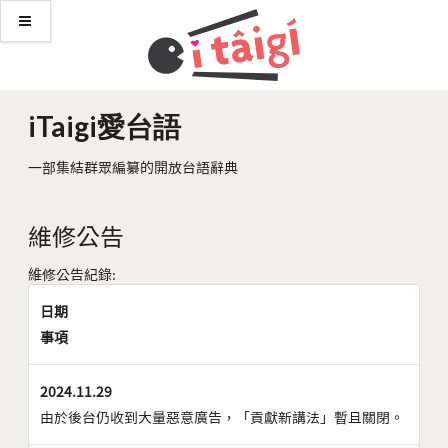
iTaigi愛台語
一部集結群眾編纂的開放台語辭典
維修公告
維修公告紀錄:
日期
事項
2024.11.29
由於後台仍收到大量惡意廣告，「貢獻新講法」暫且關閉。