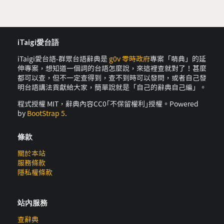
iTaigi愛台語
iTaigi愛台語-群眾台語辭典是
g0v 零時政府
專案「萌典」的延
伸專案，想知道一個詞的台語怎麼說，來這裡查就對了！甚麼
都可以查，但不一定查得到，查不到時可以發問，或者自己發
明台語講法貢獻給大家，簡單說就是「自己的辭典自己編」。
程式授權 MIT，辭典內容CC0｢不保留權利｣授權。Powered
by
BootStrap 5
.
條款
關於本站
服務條款
隱私權條款
站內服務
查辭典