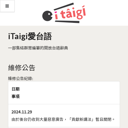
iTaigi愛台語
一部集結群眾編纂的開放台語辭典
維修公告
維修公告紀錄:
日期
事項
2024.11.29
由於後台仍收到大量惡意廣告，「貢獻新講法」暫且關閉。