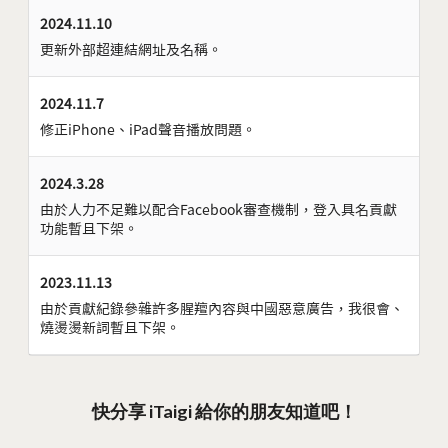
2024.11.10
更新外部超連結網址及名稱。
2024.11.7
修正iPhone、iPad聲音播放問題。
2024.3.28
由於人力不足難以配合Facebook審查機制，登入具名貢獻
功能暫且下架。
2023.11.13
由於貢獻紀錄參雜許多腥羶內容與中國惡意廣告，我很會、
燒燙燙新詞暫且下架。
快分享 iTaigi 給你的朋友知道吧！