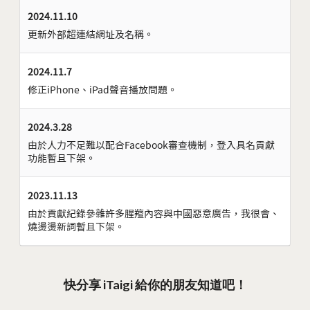
2024.11.10
更新外部超連結網址及名稱。
2024.11.7
修正iPhone、iPad聲音播放問題。
2024.3.28
由於人力不足難以配合Facebook審查機制，登入具名貢獻
功能暫且下架。
2023.11.13
由於貢獻紀錄參雜許多腥羶內容與中國惡意廣告，我很會、
燒燙燙新詞暫且下架。
快分享 iTaigi 給你的朋友知道吧！