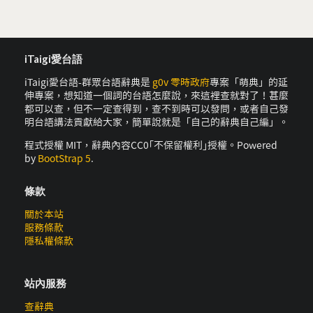
iTaigi愛台語
iTaigi愛台語-群眾台語辭典是
g0v 零時政府
專案「萌典」的延
伸專案，想知道一個詞的台語怎麼說，來這裡查就對了！甚麼
都可以查，但不一定查得到，查不到時可以發問，或者自己發
明台語講法貢獻給大家，簡單說就是「自己的辭典自己編」。
程式授權 MIT，辭典內容CC0｢不保留權利｣授權。Powered
by
BootStrap 5
.
條款
關於本站
服務條款
隱私權條款
站內服務
查辭典