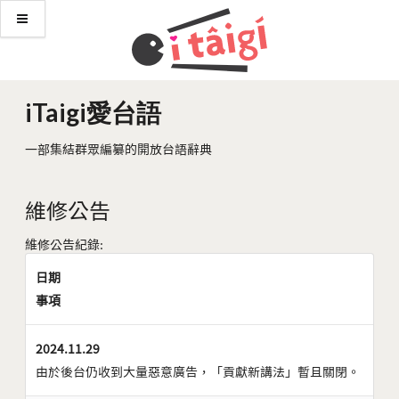
iTaigi愛台語
一部集結群眾編纂的開放台語辭典
維修公告
維修公告紀錄:
日期
事項
2024.11.29
由於後台仍收到大量惡意廣告，「貢獻新講法」暫且關閉。