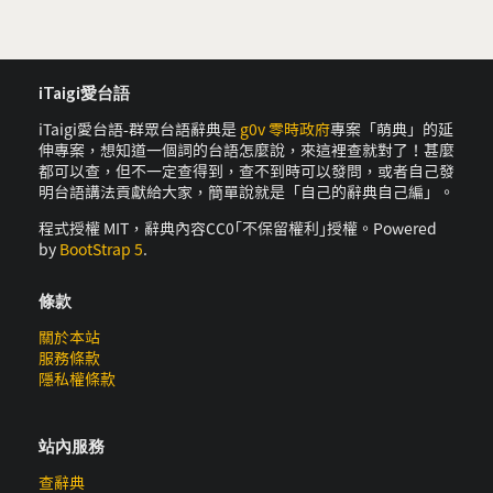
iTaigi愛台語
iTaigi愛台語-群眾台語辭典是
g0v 零時政府
專案「萌典」的延
伸專案，想知道一個詞的台語怎麼說，來這裡查就對了！甚麼
都可以查，但不一定查得到，查不到時可以發問，或者自己發
明台語講法貢獻給大家，簡單說就是「自己的辭典自己編」。
程式授權 MIT，辭典內容CC0｢不保留權利｣授權。Powered
by
BootStrap 5
.
條款
關於本站
服務條款
隱私權條款
站內服務
查辭典