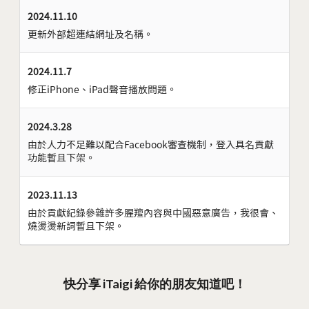
2024.11.10
更新外部超連結網址及名稱。
2024.11.7
修正iPhone、iPad聲音播放問題。
2024.3.28
由於人力不足難以配合Facebook審查機制，登入具名貢獻
功能暫且下架。
2023.11.13
由於貢獻紀錄參雜許多腥羶內容與中國惡意廣告，我很會、
燒燙燙新詞暫且下架。
快分享 iTaigi 給你的朋友知道吧！