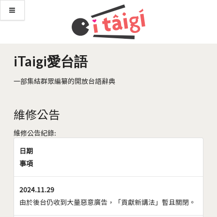
iTaigi愛台語
一部集結群眾編纂的開放台語辭典
維修公告
維修公告紀錄:
日期
事項
2024.11.29
由於後台仍收到大量惡意廣告，「貢獻新講法」暫且關閉。