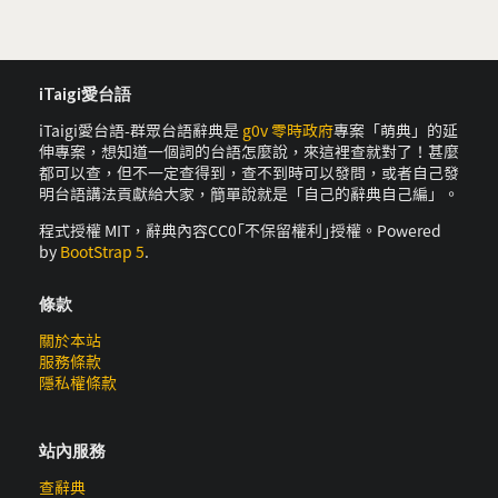
iTaigi愛台語
iTaigi愛台語-群眾台語辭典是
g0v 零時政府
專案「萌典」的延
伸專案，想知道一個詞的台語怎麼說，來這裡查就對了！甚麼
都可以查，但不一定查得到，查不到時可以發問，或者自己發
明台語講法貢獻給大家，簡單說就是「自己的辭典自己編」。
程式授權 MIT，辭典內容CC0｢不保留權利｣授權。Powered
by
BootStrap 5
.
條款
關於本站
服務條款
隱私權條款
站內服務
查辭典