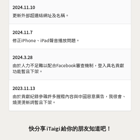
2024.11.10
更新外部超連結網址及名稱。
2024.11.7
修正iPhone、iPad聲音播放問題。
2024.3.28
由於人力不足難以配合Facebook審查機制，登入具名貢獻
功能暫且下架。
2023.11.13
由於貢獻紀錄參雜許多腥羶內容與中國惡意廣告，我很會、
燒燙燙新詞暫且下架。
快分享 iTaigi 給你的朋友知道吧！