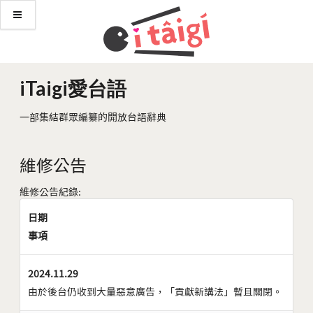
iTaigi愛台語
一部集結群眾編纂的開放台語辭典
維修公告
維修公告紀錄:
日期
事項
2024.11.29
由於後台仍收到大量惡意廣告，「貢獻新講法」暫且關閉。