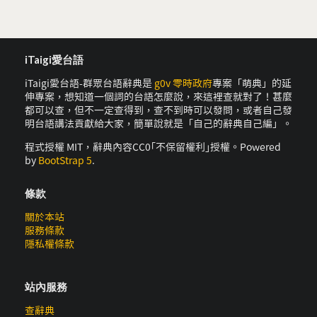
iTaigi愛台語
iTaigi愛台語-群眾台語辭典是
g0v 零時政府
專案「萌典」的延
伸專案，想知道一個詞的台語怎麼說，來這裡查就對了！甚麼
都可以查，但不一定查得到，查不到時可以發問，或者自己發
明台語講法貢獻給大家，簡單說就是「自己的辭典自己編」。
程式授權 MIT，辭典內容CC0｢不保留權利｣授權。Powered
by
BootStrap 5
.
條款
關於本站
服務條款
隱私權條款
站內服務
查辭典