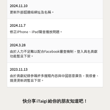
2024.11.10
更新外部超連結網址及名稱。
2024.11.7
修正iPhone、iPad聲音播放問題。
2024.3.28
由於人力不足難以配合Facebook審查機制，登入具名貢獻
功能暫且下架。
2023.11.13
由於貢獻紀錄參雜許多腥羶內容與中國惡意廣告，我很會、
燒燙燙新詞暫且下架。
快分享 iTaigi 給你的朋友知道吧！