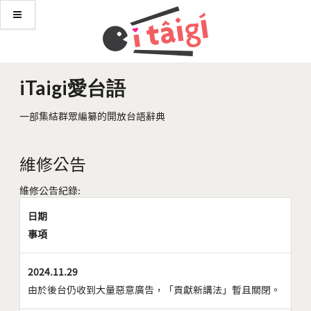
iTaigi愛台語
一部集結群眾編纂的開放台語辭典
維修公告
維修公告紀錄:
日期
事項
2024.11.29
由於後台仍收到大量惡意廣告，「貢獻新講法」暫且關閉。