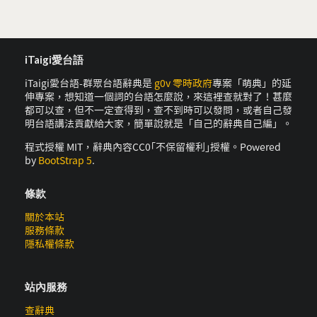
iTaigi愛台語
iTaigi愛台語-群眾台語辭典是
g0v 零時政府
專案「萌典」的延
伸專案，想知道一個詞的台語怎麼說，來這裡查就對了！甚麼
都可以查，但不一定查得到，查不到時可以發問，或者自己發
明台語講法貢獻給大家，簡單說就是「自己的辭典自己編」。
程式授權 MIT，辭典內容CC0｢不保留權利｣授權。Powered
by
BootStrap 5
.
條款
關於本站
服務條款
隱私權條款
站內服務
查辭典