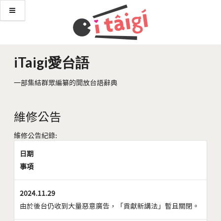
iTaigi愛台語
一部集結群眾編纂的開放台語辭典
維修公告
維修公告紀錄:
日期
事項
2024.11.29
由於後台仍收到大量惡意廣告，「貢獻新講法」暫且關閉。