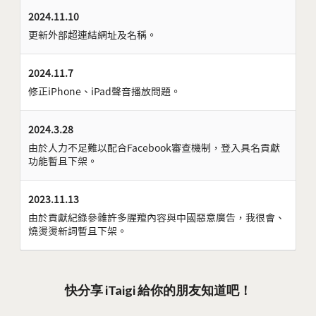
2024.11.10
更新外部超連結網址及名稱。
2024.11.7
修正iPhone、iPad聲音播放問題。
2024.3.28
由於人力不足難以配合Facebook審查機制，登入具名貢獻
功能暫且下架。
2023.11.13
由於貢獻紀錄參雜許多腥羶內容與中國惡意廣告，我很會、
燒燙燙新詞暫且下架。
快分享 iTaigi 給你的朋友知道吧！