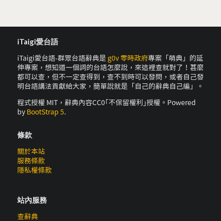
iTaigi愛台語
iTaigi愛台語-群眾台語辭典是
g0v 零時政府
專案「萌典」的延
伸專案，想知道一個詞的台語怎麼說，來這裡查就對了！甚麼
都可以查，但不一定查得到，查不到時可以發問，或者自己發
明台語講法貢獻給大家，簡單說就是「自己的辭典自己編」。
程式授權 MIT，辭典內容CC0｢不保留權利｣授權。Powered
by
BootStrap 5
.
條款
關於本站
服務條款
隱私權條款
站內服務
查辭典