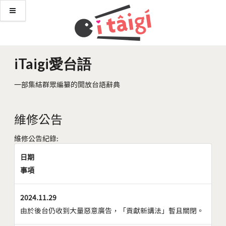
iTaigi愛台語
一部集結群眾編纂的開放台語辭典
維修公告
維修公告紀錄:
日期
事項
2024.11.29
由於後台仍收到大量惡意廣告，「貢獻新講法」暫且關閉。