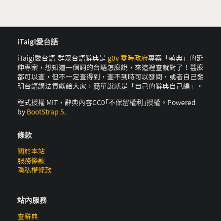
iTaigi愛台語
iTaigi愛台語-群眾台語辭典是
g0v 零時政府
專案「萌典」的延
伸專案，想知道一個詞的台語怎麼說，來這裡查就對了！甚麼
都可以查，但不一定查得到，查不到時可以發問，或者自己發
明台語講法貢獻給大家，簡單說就是「自己的辭典自己編」。
程式授權 MIT，辭典內容CC0｢不保留權利｣授權。Powered
by
BootStrap 5
.
條款
關於本站
服務條款
隱私權條款
站內服務
查辭典