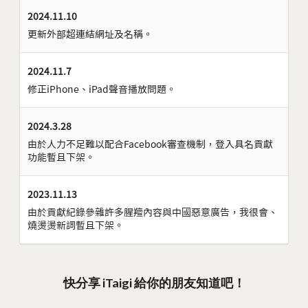
2024.11.10
更新外部超連結網址及名稱。
2024.11.7
修正iPhone、iPad聲音播放問題。
2024.3.28
由於人力不足難以配合Facebook審查機制，登入具名貢獻
功能暫且下架。
2023.11.13
由於貢獻紀錄參雜許多腥羶內容與中國惡意廣告，我很會、
燒燙燙新詞暫且下架。
快分享 iTaigi 給你的朋友知道吧！