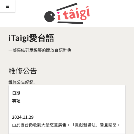
iTaigi愛台語
一部集結群眾編纂的開放台語辭典
維修公告
維修公告紀錄:
日期
事項
2024.11.29
由於後台仍收到大量惡意廣告，「貢獻新講法」暫且關閉。