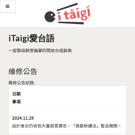
iTaigi愛台語
一部集結群眾編纂的開放台語辭典
維修公告
維修公告紀錄:
日期
事項
2024.11.29
由於後台仍收到大量惡意廣告，「貢獻新講法」暫且關閉。