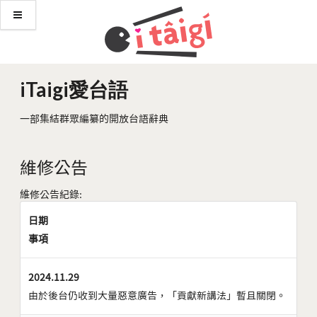
iTaigi愛台語
一部集結群眾編纂的開放台語辭典
維修公告
維修公告紀錄:
日期
事項
2024.11.29
由於後台仍收到大量惡意廣告，「貢獻新講法」暫且關閉。