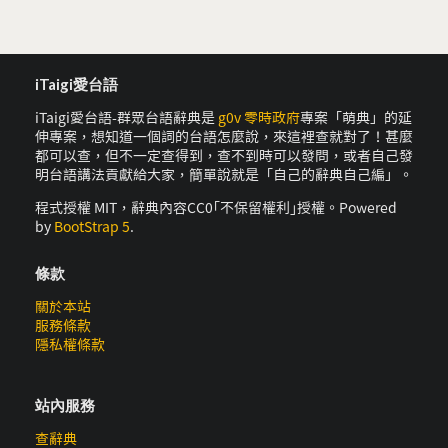
iTaigi愛台語
iTaigi愛台語-群眾台語辭典是
g0v 零時政府
專案「萌典」的延
伸專案，想知道一個詞的台語怎麼說，來這裡查就對了！甚麼
都可以查，但不一定查得到，查不到時可以發問，或者自己發
明台語講法貢獻給大家，簡單說就是「自己的辭典自己編」。
程式授權 MIT，辭典內容CC0｢不保留權利｣授權。Powered
by
BootStrap 5
.
條款
關於本站
服務條款
隱私權條款
站內服務
查辭典