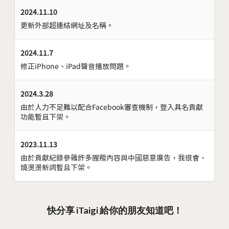
2024.11.10
更新外部超連結網址及名稱。
2024.11.7
修正iPhone、iPad聲音播放問題。
2024.3.28
由於人力不足難以配合Facebook審查機制，登入具名貢獻
功能暫且下架。
2023.11.13
由於貢獻紀錄參雜許多腥羶內容與中國惡意廣告，我很會、
燒燙燙新詞暫且下架。
快分享 iTaigi 給你的朋友知道吧！