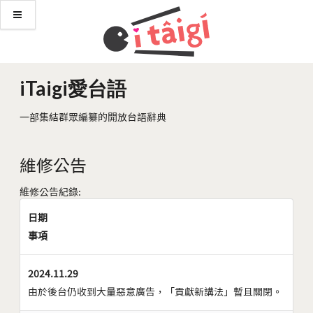
iTaigi愛台語
一部集結群眾編纂的開放台語辭典
維修公告
維修公告紀錄:
日期
事項
2024.11.29
由於後台仍收到大量惡意廣告，「貢獻新講法」暫且關閉。