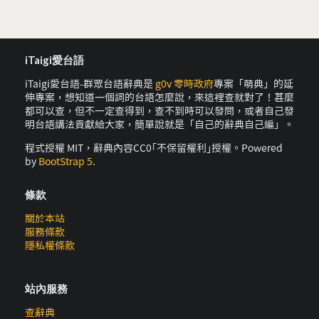
iTaigi愛台語
iTaigi愛台語-群眾台語辭典是
g0v 零時政府
專案「萌典」的延
伸專案，想知道一個詞的台語怎麼說，來這裡查就對了！甚麼
都可以查，但不一定查得到，查不到時可以發問，或者自己發
明台語講法貢獻給大家，簡單說就是「自己的辭典自己編」。
程式授權 MIT，辭典內容CC0｢不保留權利｣授權。Powered
by
BootStrap 5
.
條款
關於本站
服務條款
隱私權條款
站內服務
查辭典