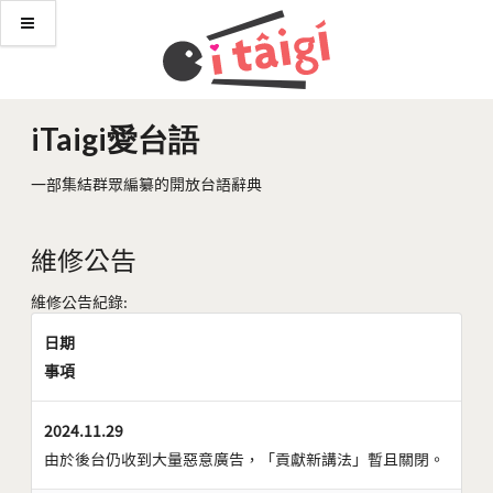
iTaigi愛台語
一部集結群眾編纂的開放台語辭典
維修公告
維修公告紀錄:
日期
事項
2024.11.29
由於後台仍收到大量惡意廣告，「貢獻新講法」暫且關閉。