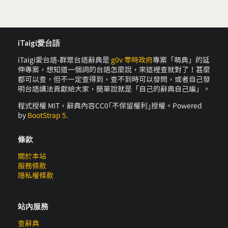
iTaigi愛台語
iTaigi愛台語-群眾台語辭典是
g0v 零時政府
專案「萌典」的延
伸專案，想知道一個詞的台語怎麼說，來這裡查就對了！甚麼
都可以查，但不一定查得到，查不到時可以發問，或者自己發
明台語講法貢獻給大家，簡單說就是「自己的辭典自己編」。
程式授權 MIT，辭典內容CC0｢不保留權利｣授權。Powered
by
BootStrap 5
.
條款
關於本站
服務條款
隱私權條款
站內服務
查辭典