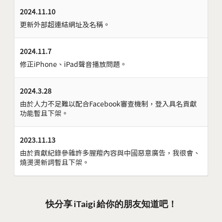
2024.11.10
更新外部超連結網址及名稱。
2024.11.7
修正iPhone、iPad聲音播放問題。
2024.3.28
由於人力不足難以配合Facebook審查機制，登入具名貢獻
功能暫且下架。
2023.11.13
由於貢獻紀錄參雜許多腥羶內容與中國惡意廣告，我很會、
燒燙燙新詞暫且下架。
快分享 iTaigi 給你的朋友知道吧！