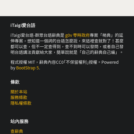
iTaigi愛台語
iTaigi愛台語-群眾台語辭典是
g0v 零時政府
專案「萌典」的延
伸專案，想知道一個詞的台語怎麼說，來這裡查就對了！甚麼
都可以查，但不一定查得到，查不到時可以發問，或者自己發
明台語講法貢獻給大家，簡單說就是「自己的辭典自己編」。
程式授權 MIT，辭典內容CC0｢不保留權利｣授權。Powered
by
BootStrap 5
.
條款
關於本站
服務條款
隱私權條款
站內服務
查辭典