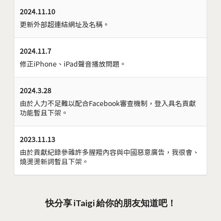
2024.11.10
更新外部超連結網址及名稱。
2024.11.7
修正iPhone、iPad聲音播放問題。
2024.3.28
由於人力不足難以配合Facebook審查機制，登入具名貢獻
功能暫且下架。
2023.11.13
由於貢獻紀錄參雜許多腥羶內容與中國惡意廣告，我很會、
燒燙燙新詞暫且下架。
快分享 iTaigi 給你的朋友知道吧！