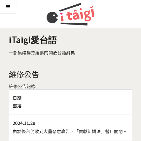
iTaigi愛台語
一部集結群眾編纂的開放台語辭典
維修公告
維修公告紀錄:
日期
事項
2024.11.29
由於後台仍收到大量惡意廣告，「貢獻新講法」暫且關閉。