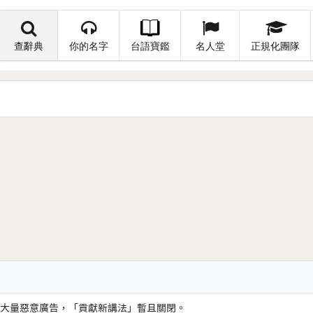
查辭典
你的名字
台語寶鑑
名人堂
正規化團隊
大量惡意廣告，「貢獻新講法」暫且關閉。