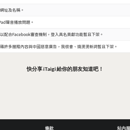
網址及名稱。
iPad聲音播放問題。
以配合Facebook審查機制，登入具名貢獻功能暫且下架。
雜許多腥羶內容與中國惡意廣告，我很會、燒燙燙新詞暫且下架。
快分享 iTaigi 給你的朋友知道吧！
條款
站內