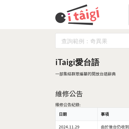
iTaigi愛台語
一部集結群眾編纂的開放台語辭典
維修公告
維修公告紀錄:
日期
事項
2024.11.29
由於後台仍收到