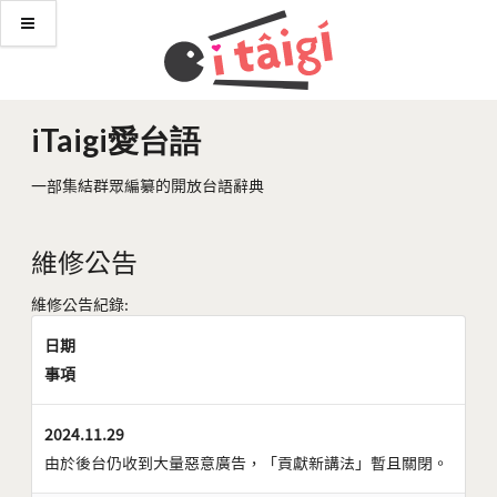
iTaigi愛台語
一部集結群眾編纂的開放台語辭典
維修公告
維修公告紀錄:
日期
事項
2024.11.29
由於後台仍收到大量惡意廣告，「貢獻新講法」暫且關閉。