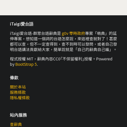
iTaigi愛台語
iTaigi愛台語-群眾台語辭典是
g0v 零時政府
專案「萌典」的延
伸專案，想知道一個詞的台語怎麼說，來這裡查就對了！甚麼
都可以查，但不一定查得到，查不到時可以發問，或者自己發
明台語講法貢獻給大家，簡單說就是「自己的辭典自己編」。
程式授權 MIT，辭典內容CC0｢不保留權利｣授權。Powered
by
BootStrap 5
.
條款
關於本站
服務條款
隱私權條款
站內服務
查辭典