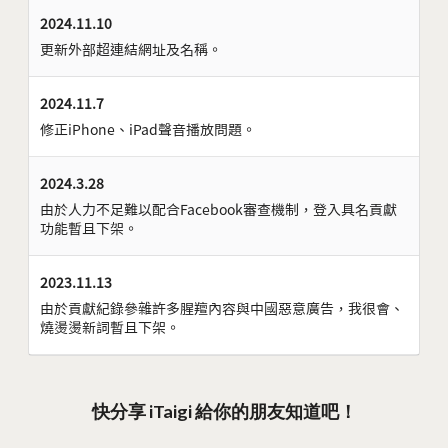
2024.11.10
更新外部超連結網址及名稱。
2024.11.7
修正iPhone、iPad聲音播放問題。
2024.3.28
由於人力不足難以配合Facebook審查機制，登入具名貢獻
功能暫且下架。
2023.11.13
由於貢獻紀錄參雜許多腥羶內容與中國惡意廣告，我很會、
燒燙燙新詞暫且下架。
快分享 iTaigi 給你的朋友知道吧！