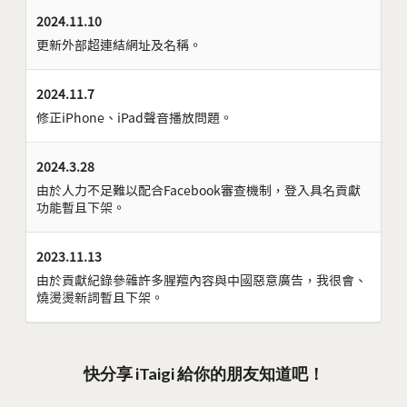
2024.11.10
更新外部超連結網址及名稱。
2024.11.7
修正iPhone、iPad聲音播放問題。
2024.3.28
由於人力不足難以配合Facebook審查機制，登入具名貢獻
功能暫且下架。
2023.11.13
由於貢獻紀錄參雜許多腥羶內容與中國惡意廣告，我很會、
燒燙燙新詞暫且下架。
快分享 iTaigi 給你的朋友知道吧！