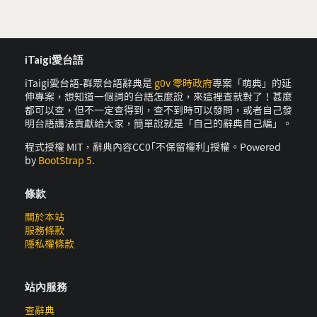
iTaigi愛台語
iTaigi愛台語-群眾台語辭典是
g0v 零時政府
專案「萌典」的延
伸專案，想知道一個詞的台語怎麼說，來這裡查就對了！甚麼
都可以查，但不一定查得到，查不到時可以發問，或者自己發
明台語講法貢獻給大家，簡單說就是「自己的辭典自己編」。
程式授權 MIT，辭典內容CC0｢不保留權利｣授權。Powered
by
BootStrap 5
.
條款
關於本站
服務條款
隱私權條款
站內服務
查辭典