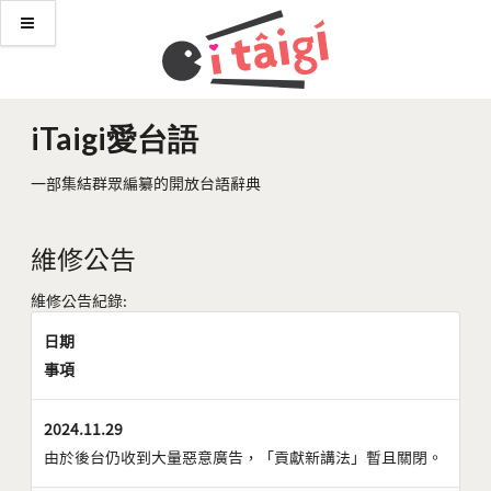
iTaigi愛台語
一部集結群眾編纂的開放台語辭典
維修公告
維修公告紀錄:
日期
事項
2024.11.29
由於後台仍收到大量惡意廣告，「貢獻新講法」暫且關閉。