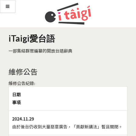
iTaigi愛台語
一部集結群眾編纂的開放台語辭典
維修公告
維修公告紀錄:
日期
事項
2024.11.29
由於後台仍收到大量惡意廣告，「貢獻新講法」暫且關閉。