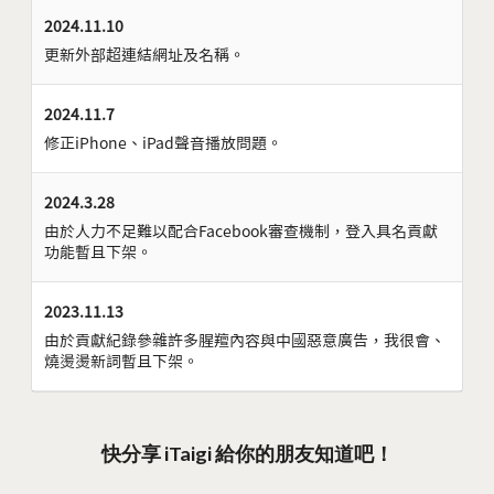
2024.11.10
更新外部超連結網址及名稱。
2024.11.7
修正iPhone、iPad聲音播放問題。
2024.3.28
由於人力不足難以配合Facebook審查機制，登入具名貢獻
功能暫且下架。
2023.11.13
由於貢獻紀錄參雜許多腥羶內容與中國惡意廣告，我很會、
燒燙燙新詞暫且下架。
快分享 iTaigi 給你的朋友知道吧！