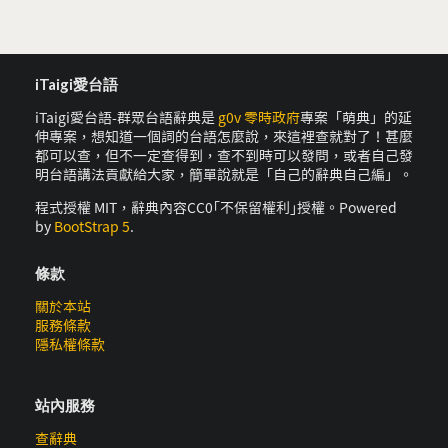
iTaigi愛台語
iTaigi愛台語-群眾台語辭典是
g0v 零時政府
專案「萌典」的延
伸專案，想知道一個詞的台語怎麼說，來這裡查就對了！甚麼
都可以查，但不一定查得到，查不到時可以發問，或者自己發
明台語講法貢獻給大家，簡單說就是「自己的辭典自己編」。
程式授權 MIT，辭典內容CC0｢不保留權利｣授權。Powered
by
BootStrap 5
.
條款
關於本站
服務條款
隱私權條款
站內服務
查辭典