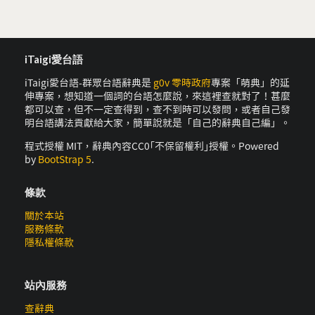
iTaigi愛台語
iTaigi愛台語-群眾台語辭典是
g0v 零時政府
專案「萌典」的延
伸專案，想知道一個詞的台語怎麼說，來這裡查就對了！甚麼
都可以查，但不一定查得到，查不到時可以發問，或者自己發
明台語講法貢獻給大家，簡單說就是「自己的辭典自己編」。
程式授權 MIT，辭典內容CC0｢不保留權利｣授權。Powered
by
BootStrap 5
.
條款
關於本站
服務條款
隱私權條款
站內服務
查辭典