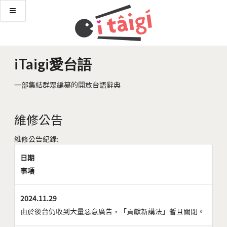
iTaigi愛台語
一部集結群眾編纂的開放台語辭典
維修公告
維修公告紀錄:
日期
事項
2024.11.29
由於後台仍收到大量惡意廣告，「貢獻新講法」暫且關閉。