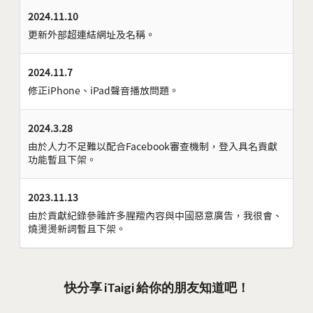
2024.11.10
更新外部超連結網址及名稱。
2024.11.7
修正iPhone、iPad聲音播放問題。
2024.3.28
由於人力不足難以配合Facebook審查機制，登入具名貢獻
功能暫且下架。
2023.11.13
由於貢獻紀錄參雜許多腥羶內容與中國惡意廣告，我很會、
燒燙燙新詞暫且下架。
快分享 iTaigi 給你的朋友知道吧！