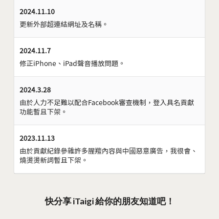
2024.11.10
更新外部超連結網址及名稱。
2024.11.7
修正iPhone、iPad聲音播放問題。
2024.3.28
由於人力不足難以配合Facebook審查機制，登入具名貢獻
功能暫且下架。
2023.11.13
由於貢獻紀錄參雜許多腥羶內容與中國惡意廣告，我很會、
燒燙燙新詞暫且下架。
快分享 iTaigi 給你的朋友知道吧！