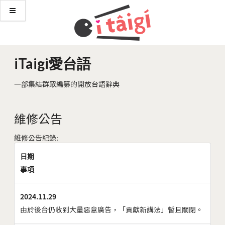
iTaigi愛台語
一部集結群眾編纂的開放台語辭典
維修公告
維修公告紀錄:
日期
事項
2024.11.29
由於後台仍收到大量惡意廣告，「貢獻新講法」暫且關閉。