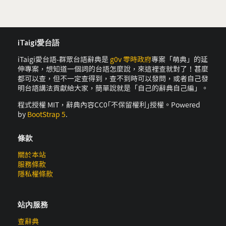
iTaigi愛台語
iTaigi愛台語-群眾台語辭典是
g0v 零時政府
專案「萌典」的延
伸專案，想知道一個詞的台語怎麼說，來這裡查就對了！甚麼
都可以查，但不一定查得到，查不到時可以發問，或者自己發
明台語講法貢獻給大家，簡單說就是「自己的辭典自己編」。
程式授權 MIT，辭典內容CC0｢不保留權利｣授權。Powered
by
BootStrap 5
.
條款
關於本站
服務條款
隱私權條款
站內服務
查辭典