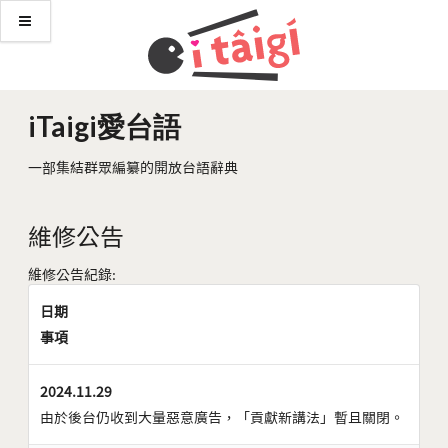
iTaigi愛台語
一部集結群眾編纂的開放台語辭典
維修公告
維修公告紀錄:
日期
事項
2024.11.29
由於後台仍收到大量惡意廣告，「貢獻新講法」暫且關閉。