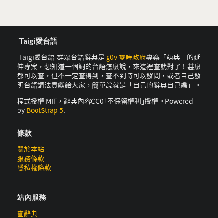
iTaigi愛台語
iTaigi愛台語-群眾台語辭典是
g0v 零時政府
專案「萌典」的延
伸專案，想知道一個詞的台語怎麼說，來這裡查就對了！甚麼
都可以查，但不一定查得到，查不到時可以發問，或者自己發
明台語講法貢獻給大家，簡單說就是「自己的辭典自己編」。
程式授權 MIT，辭典內容CC0｢不保留權利｣授權。Powered
by
BootStrap 5
.
條款
關於本站
服務條款
隱私權條款
站內服務
查辭典