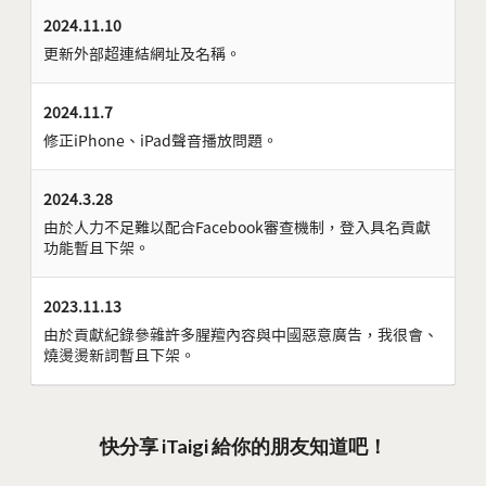
2024.11.10
更新外部超連結網址及名稱。
2024.11.7
修正iPhone、iPad聲音播放問題。
2024.3.28
由於人力不足難以配合Facebook審查機制，登入具名貢獻
功能暫且下架。
2023.11.13
由於貢獻紀錄參雜許多腥羶內容與中國惡意廣告，我很會、
燒燙燙新詞暫且下架。
快分享 iTaigi 給你的朋友知道吧！