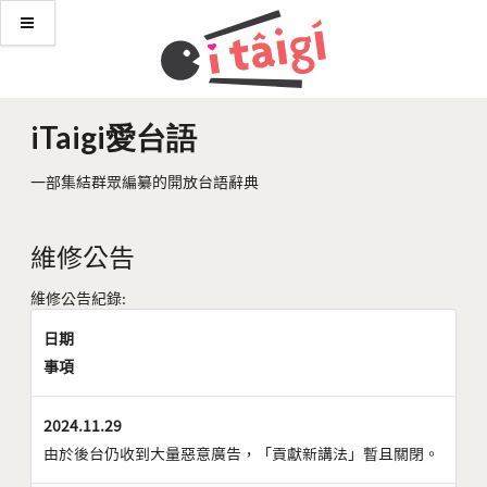
iTaigi愛台語
一部集結群眾編纂的開放台語辭典
維修公告
維修公告紀錄:
日期
事項
2024.11.29
由於後台仍收到大量惡意廣告，「貢獻新講法」暫且關閉。