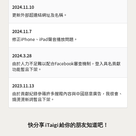
2024.11.10
更新外部超連結網址及名稱。
2024.11.7
修正iPhone、iPad聲音播放問題。
2024.3.28
由於人力不足難以配合Facebook審查機制，登入具名貢獻
功能暫且下架。
2023.11.13
由於貢獻紀錄參雜許多腥羶內容與中國惡意廣告，我很會、
燒燙燙新詞暫且下架。
快分享 iTaigi 給你的朋友知道吧！