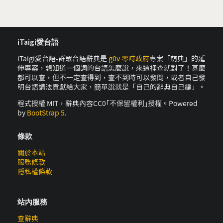
iTaigi愛台語
iTaigi愛台語-群眾台語辭典是
g0v 零時政府
專案「萌典」的延
伸專案，想知道一個詞的台語怎麼說，來這裡查就對了！甚麼
都可以查，但不一定查得到，查不到時可以發問，或者自己發
明台語講法貢獻給大家，簡單說就是「自己的辭典自己編」。
程式授權 MIT，辭典內容CC0｢不保留權利｣授權。Powered
by
BootStrap 5
.
條款
關於本站
服務條款
隱私權條款
站內服務
查辭典