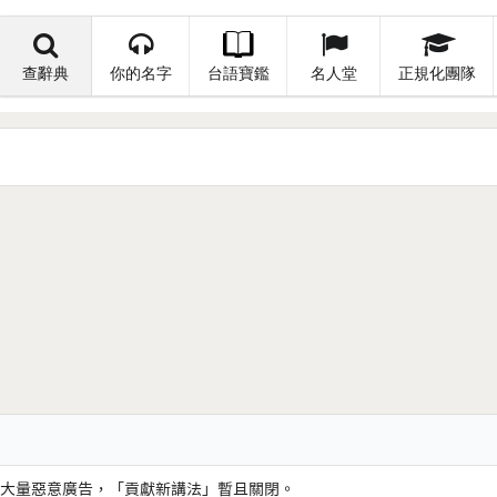
查辭典
你的名字
台語寶鑑
名人堂
正規化團隊
大量惡意廣告，「貢獻新講法」暫且關閉。