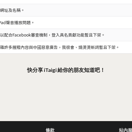
網址及名稱。
iPad聲音播放問題。
以配合Facebook審查機制，登入具名貢獻功能暫且下架。
雜許多腥羶內容與中國惡意廣告，我很會、燒燙燙新詞暫且下架。
快分享 iTaigi 給你的朋友知道吧！
條款
站內