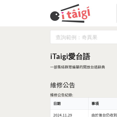
iTaigi愛台語
一部集結群眾編纂的開放台語辭典
維修公告
維修公告紀錄:
日期
事項
2024.11.29
由於後台仍收到