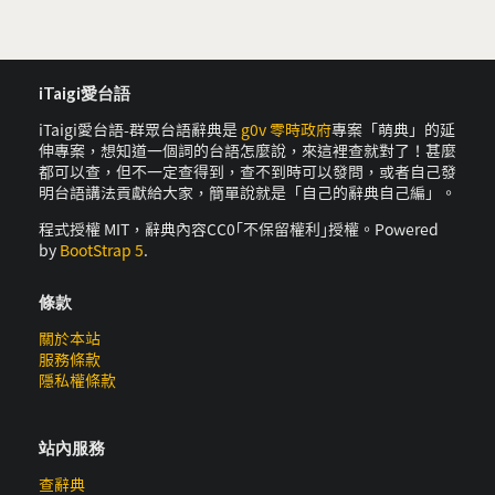
iTaigi愛台語
iTaigi愛台語-群眾台語辭典是
g0v 零時政府
專案「萌典」的延
伸專案，想知道一個詞的台語怎麼說，來這裡查就對了！甚麼
都可以查，但不一定查得到，查不到時可以發問，或者自己發
明台語講法貢獻給大家，簡單說就是「自己的辭典自己編」。
程式授權 MIT，辭典內容CC0｢不保留權利｣授權。Powered
by
BootStrap 5
.
條款
關於本站
服務條款
隱私權條款
站內服務
查辭典