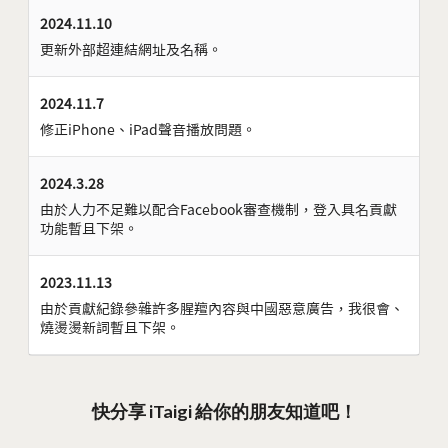
2024.11.10
更新外部超連結網址及名稱。
2024.11.7
修正iPhone、iPad聲音播放問題。
2024.3.28
由於人力不足難以配合Facebook審查機制，登入具名貢獻
功能暫且下架。
2023.11.13
由於貢獻紀錄參雜許多腥羶內容與中國惡意廣告，我很會、
燒燙燙新詞暫且下架。
快分享 iTaigi 給你的朋友知道吧！