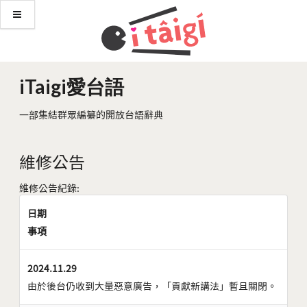
iTaigi愛台語
一部集結群眾編纂的開放台語辭典
維修公告
維修公告紀錄:
日期
事項
2024.11.29
由於後台仍收到大量惡意廣告，「貢獻新講法」暫且關閉。