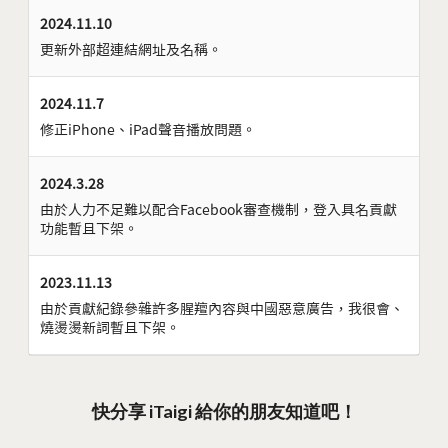
2024.11.10
更新外部超連結網址及名稱。
2024.11.7
修正iPhone、iPad聲音播放問題。
2024.3.28
由於人力不足難以配合Facebook審查機制，登入具名貢獻
功能暫且下架。
2023.11.13
由於貢獻紀錄參雜許多腥羶內容與中國惡意廣告，我很會、
燒燙燙新詞暫且下架。
快分享 iTaigi 給你的朋友知道吧！