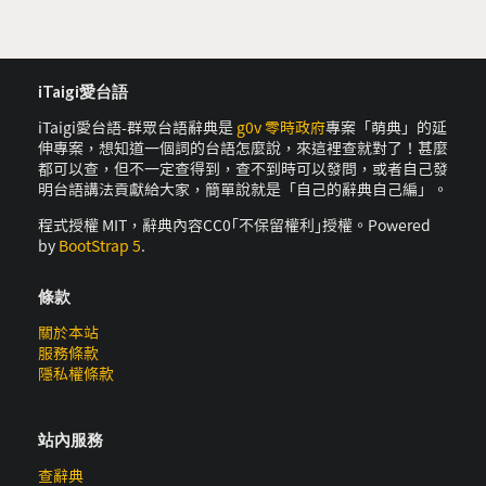
iTaigi愛台語
iTaigi愛台語-群眾台語辭典是
g0v 零時政府
專案「萌典」的延
伸專案，想知道一個詞的台語怎麼說，來這裡查就對了！甚麼
都可以查，但不一定查得到，查不到時可以發問，或者自己發
明台語講法貢獻給大家，簡單說就是「自己的辭典自己編」。
程式授權 MIT，辭典內容CC0｢不保留權利｣授權。Powered
by
BootStrap 5
.
條款
關於本站
服務條款
隱私權條款
站內服務
查辭典