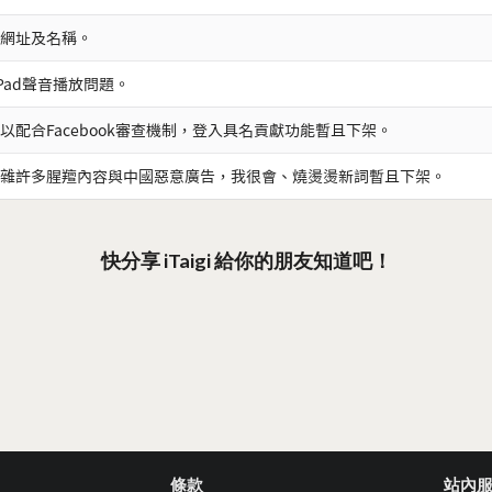
網址及名稱。
iPad聲音播放問題。
以配合Facebook審查機制，登入具名貢獻功能暫且下架。
雜許多腥羶內容與中國惡意廣告，我很會、燒燙燙新詞暫且下架。
快分享 iTaigi 給你的朋友知道吧！
條款
站內