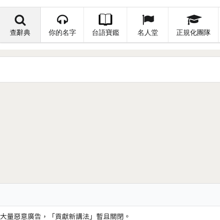
查辭典
你的名字
台語寶鑑
名人堂
正規化團隊
大量惡意廣告，「貢獻新講法」暫且關閉。