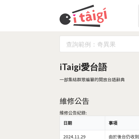
iTaigi愛台語
一部集結群眾編纂的開放台語辭典
維修公告
維修公告紀錄:
日期
事項
2024.11.29
由於後台仍收到