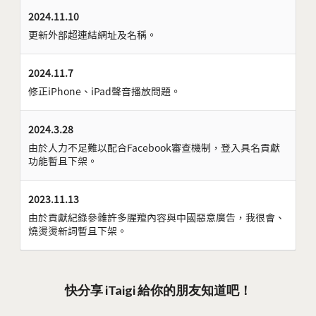
2024.11.10
更新外部超連結網址及名稱。
2024.11.7
修正iPhone、iPad聲音播放問題。
2024.3.28
由於人力不足難以配合Facebook審查機制，登入具名貢獻
功能暫且下架。
2023.11.13
由於貢獻紀錄參雜許多腥羶內容與中國惡意廣告，我很會、
燒燙燙新詞暫且下架。
快分享 iTaigi 給你的朋友知道吧！