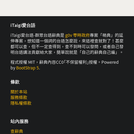
iTaigi愛台語
iTaigi愛台語-群眾台語辭典是
g0v 零時政府
專案「萌典」的延
伸專案，想知道一個詞的台語怎麼說，來這裡查就對了！甚麼
都可以查，但不一定查得到，查不到時可以發問，或者自己發
明台語講法貢獻給大家，簡單說就是「自己的辭典自己編」。
程式授權 MIT，辭典內容CC0｢不保留權利｣授權。Powered
by
BootStrap 5
.
條款
關於本站
服務條款
隱私權條款
站內服務
查辭典