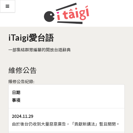
iTaigi愛台語
一部集結群眾編纂的開放台語辭典
維修公告
維修公告紀錄:
日期
事項
2024.11.29
由於後台仍收到大量惡意廣告，「貢獻新講法」暫且關閉。