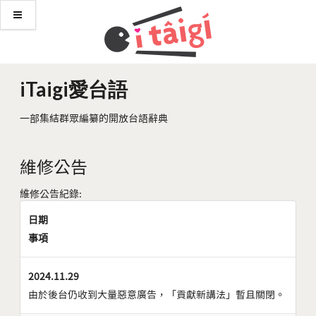
iTaigi愛台語
一部集結群眾編纂的開放台語辭典
維修公告
維修公告紀錄:
日期
事項
2024.11.29
由於後台仍收到大量惡意廣告，「貢獻新講法」暫且關閉。