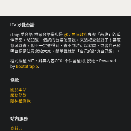
iTaigi愛台語
iTaigi愛台語-群眾台語辭典是
g0v 零時政府
專案「萌典」的延
伸專案，想知道一個詞的台語怎麼說，來這裡查就對了！甚麼
都可以查，但不一定查得到，查不到時可以發問，或者自己發
明台語講法貢獻給大家，簡單說就是「自己的辭典自己編」。
程式授權 MIT，辭典內容CC0｢不保留權利｣授權。Powered
by
BootStrap 5
.
條款
關於本站
服務條款
隱私權條款
站內服務
查辭典