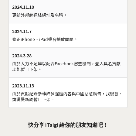
2024.11.10
更新外部超連結網址及名稱。
2024.11.7
修正iPhone、iPad聲音播放問題。
2024.3.28
由於人力不足難以配合Facebook審查機制，登入具名貢獻
功能暫且下架。
2023.11.13
由於貢獻紀錄參雜許多腥羶內容與中國惡意廣告，我很會、
燒燙燙新詞暫且下架。
快分享 iTaigi 給你的朋友知道吧！