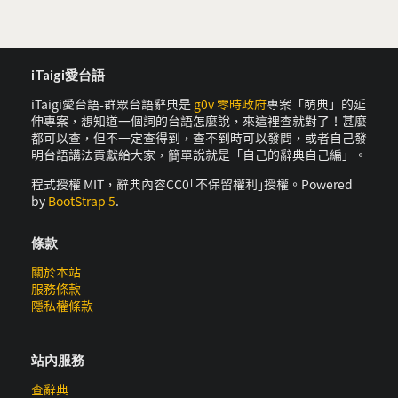
iTaigi愛台語
iTaigi愛台語-群眾台語辭典是
g0v 零時政府
專案「萌典」的延
伸專案，想知道一個詞的台語怎麼說，來這裡查就對了！甚麼
都可以查，但不一定查得到，查不到時可以發問，或者自己發
明台語講法貢獻給大家，簡單說就是「自己的辭典自己編」。
程式授權 MIT，辭典內容CC0｢不保留權利｣授權。Powered
by
BootStrap 5
.
條款
關於本站
服務條款
隱私權條款
站內服務
查辭典