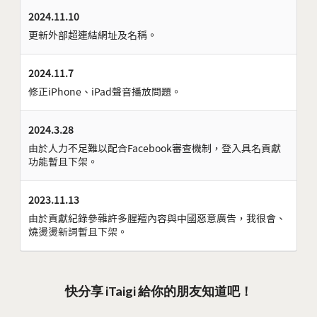
2024.11.10
更新外部超連結網址及名稱。
2024.11.7
修正iPhone、iPad聲音播放問題。
2024.3.28
由於人力不足難以配合Facebook審查機制，登入具名貢獻
功能暫且下架。
2023.11.13
由於貢獻紀錄參雜許多腥羶內容與中國惡意廣告，我很會、
燒燙燙新詞暫且下架。
快分享 iTaigi 給你的朋友知道吧！