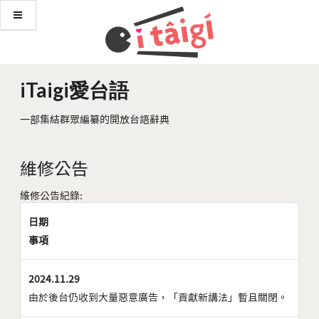
iTaigi愛台語
一部集結群眾編纂的開放台語辭典
維修公告
維修公告紀錄:
日期
事項
2024.11.29
由於後台仍收到大量惡意廣告，「貢獻新講法」暫且關閉。