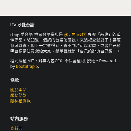
iTaigi愛台語
iTaigi愛台語-群眾台語辭典是
g0v 零時政府
專案「萌典」的延
伸專案，想知道一個詞的台語怎麼說，來這裡查就對了！甚麼
都可以查，但不一定查得到，查不到時可以發問，或者自己發
明台語講法貢獻給大家，簡單說就是「自己的辭典自己編」。
程式授權 MIT，辭典內容CC0｢不保留權利｣授權。Powered
by
BootStrap 5
.
條款
關於本站
服務條款
隱私權條款
站內服務
查辭典