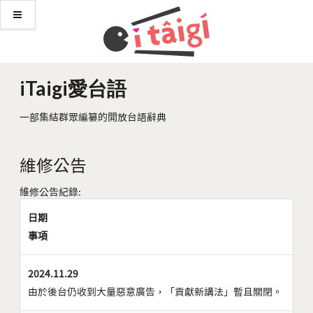
iTaigi愛台語
一部集結群眾編纂的開放台語辭典
維修公告
維修公告紀錄:
日期
事項
2024.11.29
由於後台仍收到大量惡意廣告，「貢獻新講法」暫且關閉。