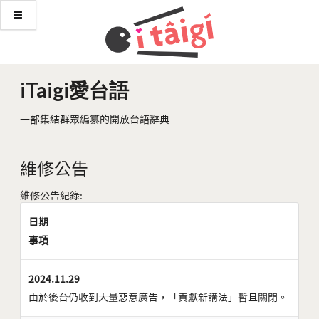
iTaigi愛台語
一部集結群眾編纂的開放台語辭典
維修公告
維修公告紀錄:
日期
事項
2024.11.29
由於後台仍收到大量惡意廣告，「貢獻新講法」暫且關閉。