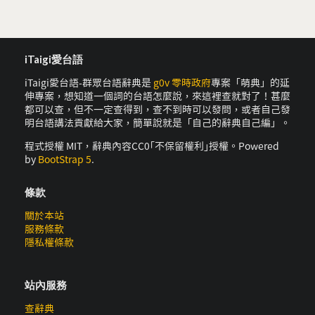
iTaigi愛台語
iTaigi愛台語-群眾台語辭典是
g0v 零時政府
專案「萌典」的延
伸專案，想知道一個詞的台語怎麼說，來這裡查就對了！甚麼
都可以查，但不一定查得到，查不到時可以發問，或者自己發
明台語講法貢獻給大家，簡單說就是「自己的辭典自己編」。
程式授權 MIT，辭典內容CC0｢不保留權利｣授權。Powered
by
BootStrap 5
.
條款
關於本站
服務條款
隱私權條款
站內服務
查辭典