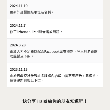
2024.11.10
更新外部超連結網址及名稱。
2024.11.7
修正iPhone、iPad聲音播放問題。
2024.3.28
由於人力不足難以配合Facebook審查機制，登入具名貢獻
功能暫且下架。
2023.11.13
由於貢獻紀錄參雜許多腥羶內容與中國惡意廣告，我很會、
燒燙燙新詞暫且下架。
快分享 iTaigi 給你的朋友知道吧！