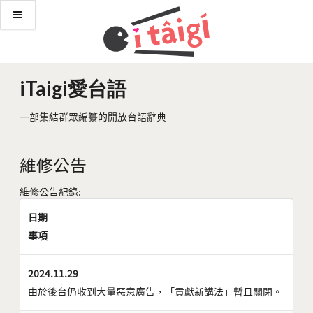
iTaigi愛台語
一部集結群眾編纂的開放台語辭典
維修公告
維修公告紀錄:
日期
事項
2024.11.29
由於後台仍收到大量惡意廣告，「貢獻新講法」暫且關閉。