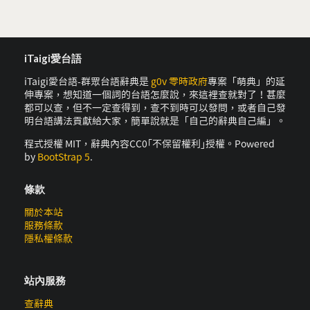
iTaigi愛台語
iTaigi愛台語-群眾台語辭典是
g0v 零時政府
專案「萌典」的延
伸專案，想知道一個詞的台語怎麼說，來這裡查就對了！甚麼
都可以查，但不一定查得到，查不到時可以發問，或者自己發
明台語講法貢獻給大家，簡單說就是「自己的辭典自己編」。
程式授權 MIT，辭典內容CC0｢不保留權利｣授權。Powered
by
BootStrap 5
.
條款
關於本站
服務條款
隱私權條款
站內服務
查辭典