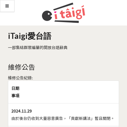
iTaigi愛台語
一部集結群眾編纂的開放台語辭典
維修公告
維修公告紀錄:
日期
事項
2024.11.29
由於後台仍收到大量惡意廣告，「貢獻新講法」暫且關閉。