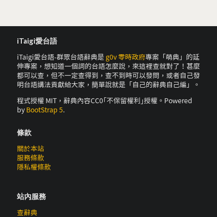
iTaigi愛台語
iTaigi愛台語-群眾台語辭典是
g0v 零時政府
專案「萌典」的延
伸專案，想知道一個詞的台語怎麼說，來這裡查就對了！甚麼
都可以查，但不一定查得到，查不到時可以發問，或者自己發
明台語講法貢獻給大家，簡單說就是「自己的辭典自己編」。
程式授權 MIT，辭典內容CC0｢不保留權利｣授權。Powered
by
BootStrap 5
.
條款
關於本站
服務條款
隱私權條款
站內服務
查辭典