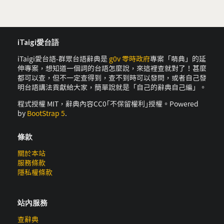
iTaigi愛台語
iTaigi愛台語-群眾台語辭典是
g0v 零時政府
專案「萌典」的延
伸專案，想知道一個詞的台語怎麼說，來這裡查就對了！甚麼
都可以查，但不一定查得到，查不到時可以發問，或者自己發
明台語講法貢獻給大家，簡單說就是「自己的辭典自己編」。
程式授權 MIT，辭典內容CC0｢不保留權利｣授權。Powered
by
BootStrap 5
.
條款
關於本站
服務條款
隱私權條款
站內服務
查辭典