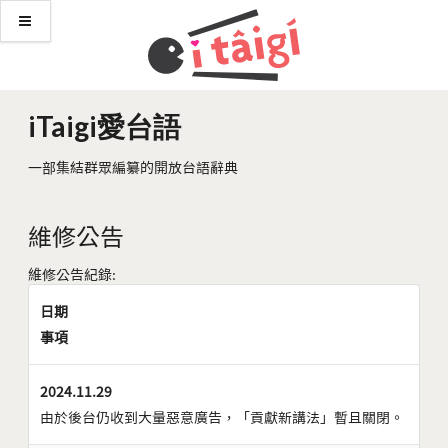
iTaigi愛台語
一部集結群眾編纂的開放台語辭典
維修公告
維修公告紀錄:
日期
事項
2024.11.29
由於後台仍收到大量惡意廣告，「貢獻新講法」暫且關閉。