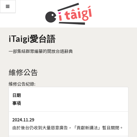
iTaigi愛台語
一部集結群眾編纂的開放台語辭典
維修公告
維修公告紀錄:
日期
事項
2024.11.29
由於後台仍收到大量惡意廣告，「貢獻新講法」暫且關閉。