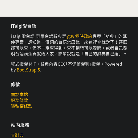
iTaigi愛台語
iTaigi愛台語-群眾台語辭典是
g0v 零時政府
專案「萌典」的延
伸專案，想知道一個詞的台語怎麼說，來這裡查就對了！甚麼
都可以查，但不一定查得到，查不到時可以發問，或者自己發
明台語講法貢獻給大家，簡單說就是「自己的辭典自己編」。
程式授權 MIT，辭典內容CC0｢不保留權利｣授權。Powered
by
BootStrap 5
.
條款
關於本站
服務條款
隱私權條款
站內服務
查辭典