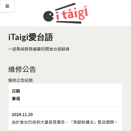
iTaigi愛台語
一部集結群眾編纂的開放台語辭典
維修公告
維修公告紀錄:
日期
事項
2024.11.29
由於後台仍收到大量惡意廣告，「貢獻新講法」暫且關閉。