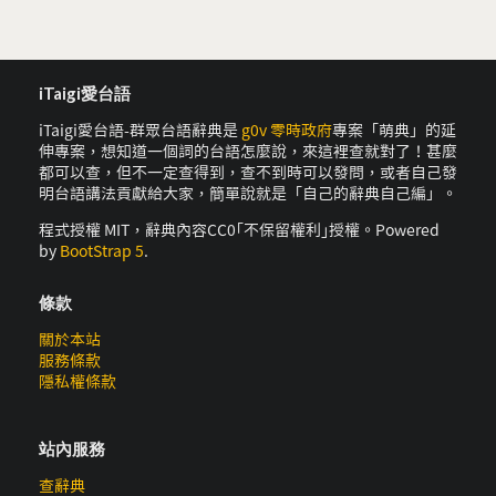
iTaigi愛台語
iTaigi愛台語-群眾台語辭典是
g0v 零時政府
專案「萌典」的延
伸專案，想知道一個詞的台語怎麼說，來這裡查就對了！甚麼
都可以查，但不一定查得到，查不到時可以發問，或者自己發
明台語講法貢獻給大家，簡單說就是「自己的辭典自己編」。
程式授權 MIT，辭典內容CC0｢不保留權利｣授權。Powered
by
BootStrap 5
.
條款
關於本站
服務條款
隱私權條款
站內服務
查辭典