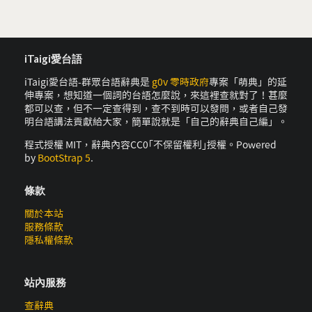
iTaigi愛台語
iTaigi愛台語-群眾台語辭典是
g0v 零時政府
專案「萌典」的延
伸專案，想知道一個詞的台語怎麼說，來這裡查就對了！甚麼
都可以查，但不一定查得到，查不到時可以發問，或者自己發
明台語講法貢獻給大家，簡單說就是「自己的辭典自己編」。
程式授權 MIT，辭典內容CC0｢不保留權利｣授權。Powered
by
BootStrap 5
.
條款
關於本站
服務條款
隱私權條款
站內服務
查辭典