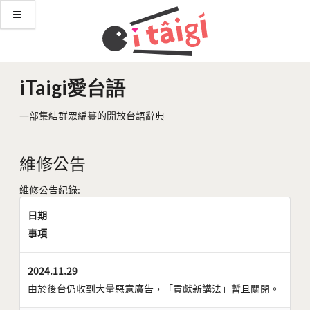
iTaigi愛台語
一部集結群眾編纂的開放台語辭典
維修公告
維修公告紀錄:
日期
事項
2024.11.29
由於後台仍收到大量惡意廣告，「貢獻新講法」暫且關閉。