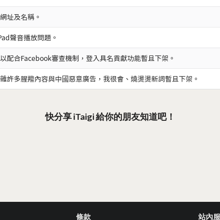
網址及名稱。
iPad聲音播放問題。
以配合Facebook審查機制，登入具名貢獻功能暫且下架。
雜許多腥羶內容與中國惡意廣告，我很會、燒燙燙新詞暫且下架。
快分享 iTaigi 給你的朋友知道吧！
條款
站內