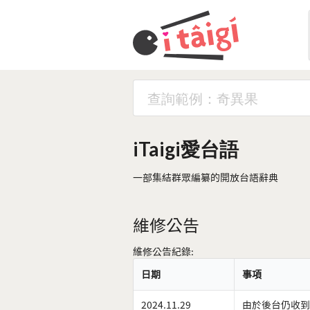
iTaigi愛台語
一部集結群眾編纂的開放台語辭典
維修公告
維修公告紀錄:
日期
事項
2024.11.29
由於後台仍收到