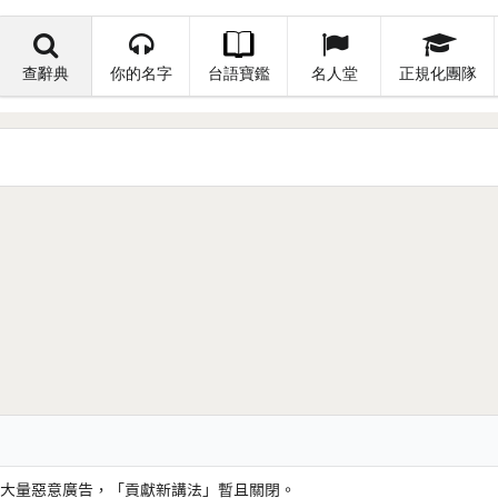
查辭典
你的名字
台語寶鑑
名人堂
正規化團隊
大量惡意廣告，「貢獻新講法」暫且關閉。