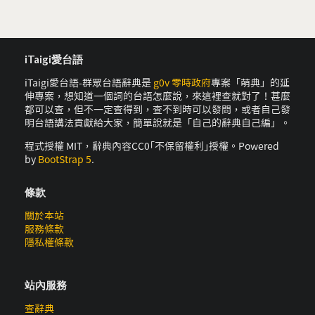
iTaigi愛台語
iTaigi愛台語-群眾台語辭典是
g0v 零時政府
專案「萌典」的延
伸專案，想知道一個詞的台語怎麼說，來這裡查就對了！甚麼
都可以查，但不一定查得到，查不到時可以發問，或者自己發
明台語講法貢獻給大家，簡單說就是「自己的辭典自己編」。
程式授權 MIT，辭典內容CC0｢不保留權利｣授權。Powered
by
BootStrap 5
.
條款
關於本站
服務條款
隱私權條款
站內服務
查辭典