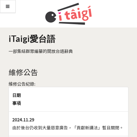
iTaigi愛台語
一部集結群眾編纂的開放台語辭典
維修公告
維修公告紀錄:
日期
事項
2024.11.29
由於後台仍收到大量惡意廣告，「貢獻新講法」暫且關閉。