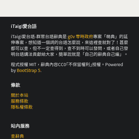
iTaigi愛台語
iTaigi愛台語-群眾台語辭典是
g0v 零時政府
專案「萌典」的延
伸專案，想知道一個詞的台語怎麼說，來這裡查就對了！甚麼
都可以查，但不一定查得到，查不到時可以發問，或者自己發
明台語講法貢獻給大家，簡單說就是「自己的辭典自己編」。
程式授權 MIT，辭典內容CC0｢不保留權利｣授權。Powered
by
BootStrap 5
.
條款
關於本站
服務條款
隱私權條款
站內服務
查辭典