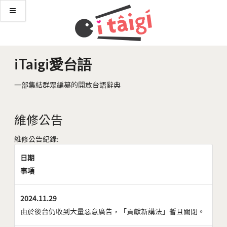
iTaigi愛台語
一部集結群眾編纂的開放台語辭典
維修公告
維修公告紀錄:
日期
事項
2024.11.29
由於後台仍收到大量惡意廣告，「貢獻新講法」暫且關閉。