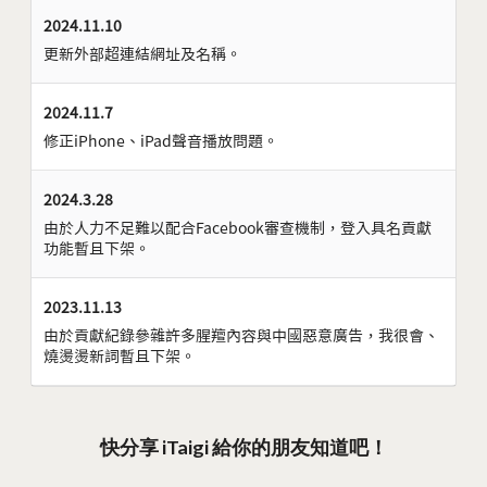
2024.11.10
更新外部超連結網址及名稱。
2024.11.7
修正iPhone、iPad聲音播放問題。
2024.3.28
由於人力不足難以配合Facebook審查機制，登入具名貢獻
功能暫且下架。
2023.11.13
由於貢獻紀錄參雜許多腥羶內容與中國惡意廣告，我很會、
燒燙燙新詞暫且下架。
快分享 iTaigi 給你的朋友知道吧！