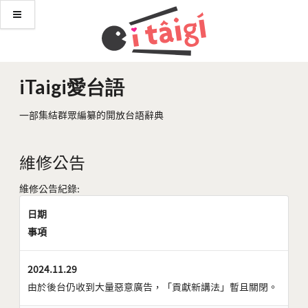
iTaigi愛台語
一部集結群眾編纂的開放台語辭典
維修公告
維修公告紀錄:
日期
事項
2024.11.29
由於後台仍收到大量惡意廣告，「貢獻新講法」暫且關閉。