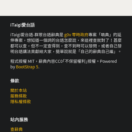
iTaigi愛台語
iTaigi愛台語-群眾台語辭典是
g0v 零時政府
專案「萌典」的延
伸專案，想知道一個詞的台語怎麼說，來這裡查就對了！甚麼
都可以查，但不一定查得到，查不到時可以發問，或者自己發
明台語講法貢獻給大家，簡單說就是「自己的辭典自己編」。
程式授權 MIT，辭典內容CC0｢不保留權利｣授權。Powered
by
BootStrap 5
.
條款
關於本站
服務條款
隱私權條款
站內服務
查辭典