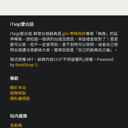
iTaigi愛台語
iTaigi愛台語-群眾台語辭典是
g0v 零時政府
專案「萌典」的延
伸專案，想知道一個詞的台語怎麼說，來這裡查就對了！甚麼
都可以查，但不一定查得到，查不到時可以發問，或者自己發
明台語講法貢獻給大家，簡單說就是「自己的辭典自己編」。
程式授權 MIT，辭典內容CC0｢不保留權利｣授權。Powered
by
BootStrap 5
.
條款
關於本站
服務條款
隱私權條款
站內服務
查辭典