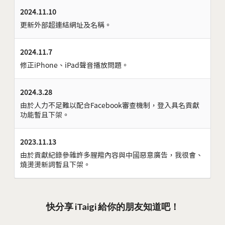
2024.11.10
更新外部超連結網址及名稱。
2024.11.7
修正iPhone、iPad聲音播放問題。
2024.3.28
由於人力不足難以配合Facebook審查機制，登入具名貢獻
功能暫且下架。
2023.11.13
由於貢獻紀錄參雜許多腥羶內容與中國惡意廣告，我很會、
燒燙燙新詞暫且下架。
快分享 iTaigi 給你的朋友知道吧！