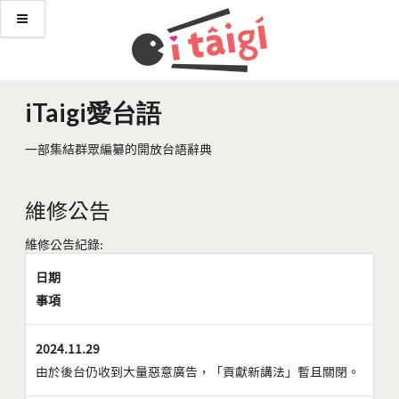
iTaigi愛台語
一部集結群眾編纂的開放台語辭典
維修公告
維修公告紀錄:
日期
事項
2024.11.29
由於後台仍收到大量惡意廣告，「貢獻新講法」暫且關閉。