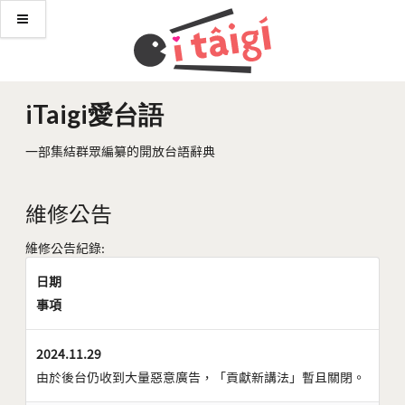
iTaigi愛台語
一部集結群眾編纂的開放台語辭典
維修公告
維修公告紀錄:
日期
事項
2024.11.29
由於後台仍收到大量惡意廣告，「貢獻新講法」暫且關閉。