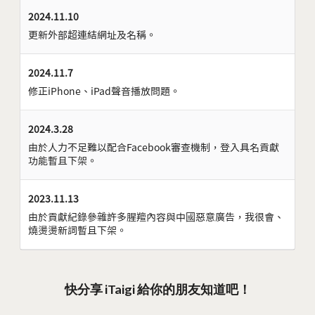
2024.11.10
更新外部超連結網址及名稱。
2024.11.7
修正iPhone、iPad聲音播放問題。
2024.3.28
由於人力不足難以配合Facebook審查機制，登入具名貢獻
功能暫且下架。
2023.11.13
由於貢獻紀錄參雜許多腥羶內容與中國惡意廣告，我很會、
燒燙燙新詞暫且下架。
快分享 iTaigi 給你的朋友知道吧！