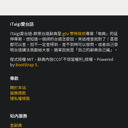
iTaigi愛台語
iTaigi愛台語-群眾台語辭典是
g0v 零時政府
專案「萌典」的延
伸專案，想知道一個詞的台語怎麼說，來這裡查就對了！甚麼
都可以查，但不一定查得到，查不到時可以發問，或者自己發
明台語講法貢獻給大家，簡單說就是「自己的辭典自己編」。
程式授權 MIT，辭典內容CC0｢不保留權利｣授權。Powered
by
BootStrap 5
.
條款
關於本站
服務條款
隱私權條款
站內服務
查辭典