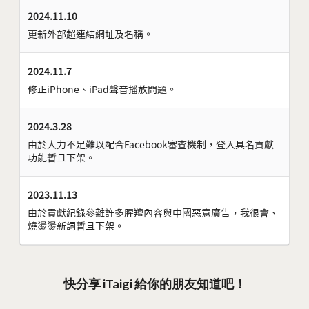
2024.11.10
更新外部超連結網址及名稱。
2024.11.7
修正iPhone、iPad聲音播放問題。
2024.3.28
由於人力不足難以配合Facebook審查機制，登入具名貢獻
功能暫且下架。
2023.11.13
由於貢獻紀錄參雜許多腥羶內容與中國惡意廣告，我很會、
燒燙燙新詞暫且下架。
快分享 iTaigi 給你的朋友知道吧！