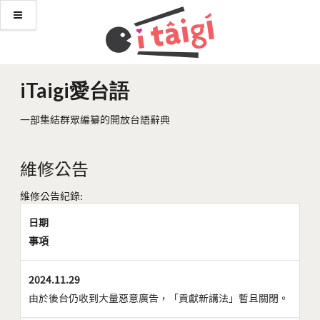
iTaigi愛台語
一部集結群眾編纂的開放台語辭典
維修公告
維修公告紀錄:
日期
事項
2024.11.29
由於後台仍收到大量惡意廣告，「貢獻新講法」暫且關閉。